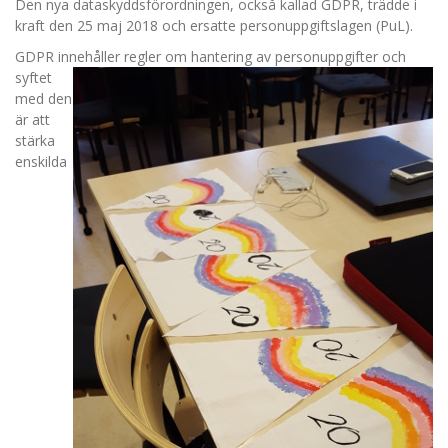
Den nya dataskyddsförordningen, också kallad GDPR, trädde i
kraft den 25 maj 2018 och ersatte personuppgiftslagen (PuL).
GDPR innehåller regl
er om hantering av personuppgifter och
syftet
med den
är att
stärka
enskilda