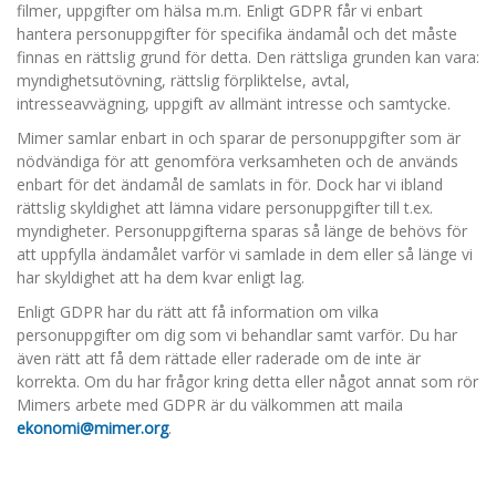
filmer, uppgifter om hälsa m.m. Enligt GDPR får vi enbart
hantera personuppgifter för specifika ändamål och det måste
finnas en rättslig grund för detta. Den rättsliga grunden kan vara:
myndighetsutövning, rättslig förpliktelse, avtal,
intresseavvägning, uppgift av allmänt intresse och samtycke.
Mimer samlar enbart in och sparar de personuppgifter som är
nödvändiga för att genomföra verksamheten och de används
enbart för det ändamål de samlats in för. Dock har vi ibland
rättslig skyldighet att lämna vidare personuppgifter till t.ex.
myndigheter. Personuppgifterna sparas så länge de behövs för
att uppfylla ändamålet varför vi samlade in dem eller så länge vi
har skyldighet att ha dem kvar enligt lag.
Enligt GDPR har du rätt att få information om vilka
personuppgifter om dig som vi behandlar samt varför. Du har
även rätt att få dem rättade eller raderade om de inte är
korrekta. Om du har frågor kring detta eller något annat som rör
Mimers arbete med GDPR är du välkommen att maila
ekonomi@mimer.org
.